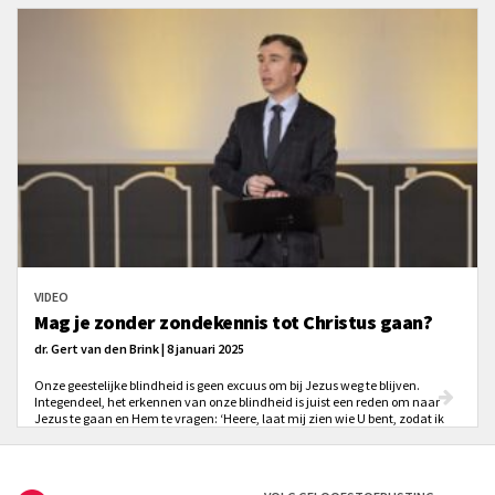
VIDEO
Mag je zonder zondekennis tot Christus gaan?
dr. Gert van den Brink | 8 januari 2025
Onze geestelijke blindheid is geen excuus om bij Jezus weg te blijven.
Integendeel, het erkennen van onze blindheid is juist een reden om naar
Jezus te gaan en Hem te vragen: ‘Heere, laat mij zien wie U bent, zodat ik
ook mezelf kan zien.’ Jezus vraagt gehoorzaamheid, zelfs in onze
onwetendheid. Zijn oproep is helder: kom zoals je bent, met al je zonden en
vertrouw op Mij.