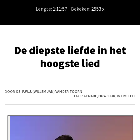
Lengte:
1:11:57
/
Bekeken
: 2553 x
De diepste liefde in het
hoogste lied
DOOR:
DS. P.W.J. (WILLEM JAN) VAN DER TOORN
TAGS:
GENADE
,
HUWELIJK
,
INTIMITEIT