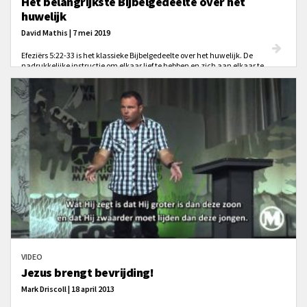
Het belangrijkste Bijbelgedeelte over het
huwelijk
David Mathis | 7 mei 2019
Efeziërs 5:22-33 is het klassieke Bijbelgedeelte over het huwelijk. De
nadrukkelijke instructie om elkaar lief te hebben en zich aan elkaar te
onderwerpen is voor ons juist niet het belangrijkste, maar juist om te leren
christenen te zijn.
VIDEO
Jezus brengt bevrijding!
Mark Driscoll | 18 april 2013