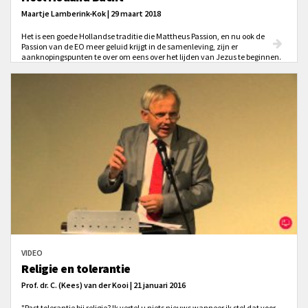
Maartje Lamberink-Kok | 29 maart 2018
Het is een goede Hollandse traditie die Mattheus Passion, en nu ook de
Passion van de EO meer geluid krijgt in de samenleving, zijn er
aanknopingspunten te over om eens over het lijden van Jezus te beginnen.
VIDEO
Religie en tolerantie
Prof. dr. C. (Kees) van der Kooi | 21 januari 2016
"Past tolerantie bij religie? Ik vertel u niets nieuws wanneer ik stel dat voor