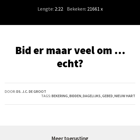
Lengte:
2:22
/
Bekeken
: 21661 x
Bid er maar veel om …
echt?
DOOR:
DS. J.C. DE GROOT
TAGS:
BEKERING
,
BIDDEN
,
DAGELIJKS
,
GEBED
,
NIEUW HART
Meer toerusting