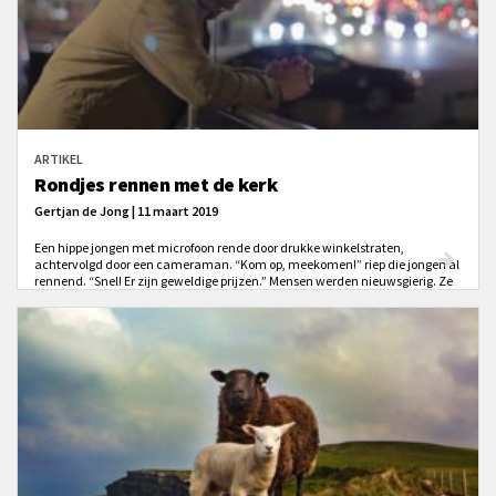
ARTIKEL
Rondjes rennen met de kerk
Gertjan de Jong | 11 maart 2019
Een hippe jongen met microfoon rende door drukke winkelstraten,
achtervolgd door een cameraman. “Kom op, meekomen!” riep die jongen al
rennend. “Snel! Er zijn geweldige prijzen.” Mensen werden nieuwsgierig. Ze
gingen mee rennen. “Ja, kom mee!” moedigde de jongen aan. “Er zijn
geweldige prijzen!” De groep renners werd steeds groter. Ze renden lachend
en hijgend door de straten van Londen, de cameraman en die jongen
achterna. “Kom op!” bleef hij roepen. “Er zijn prachtige prijzen!”