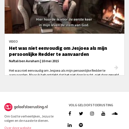
VIDEO
Het was niet eenvoudig om Jesjoea als mijn
persoonlijke Redder te aanvaarden
Naftali ben Avraham | 10 mei 2015
Het was niet eenvoudig om Jesjoea als mijn persoonlijke Redder te
aanvaarden. Maar ik heb ontdekt dat het niet door kracht, niet door geweld,
niet door bezieling, niet door zoeken, niet door veel inspanning, niet door
toewijding is, maar door mijn Geest zegt de Heere in Zacharia.
VOLG GELOOFSTOERUSTING
Om God te verheerlijken, Jezus te
volgen en de naaste te dienen.
Over deze website