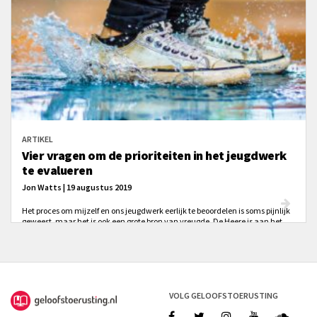
ARTIKEL
Vier vragen om de prioriteiten in het jeugdwerk
te evalueren
Jon Watts | 19 augustus 2019
Het proces om mijzelf en ons jeugdwerk eerlijk te beoordelen is soms pijnlijk
geweest, maar het is ook een grote bron van vreugde. De Heere is aan het
werk als we onszelf eerlijk onderzoeken. Hier zijn daarom vier vragen om jou
te helpen nadenken over de prioriteiten van jouw gemeente als het gaat om
jeugdwerk.
VOLG GELOOFSTOERUSTING