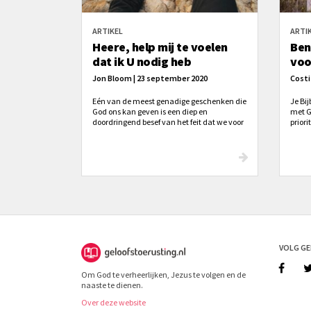
ARTIKEL
ARTI
Heere, help mij te voelen
Ben
dat ik U nodig heb
voo
Jon Bloom | 23 september 2020
Costi
Eén van de meest genadige geschenken die
Je Bi
God ons kan geven is een diep en
met G
doordringend besef van het feit dat we voor
priori
alles van Hem afhankelijk zijn. Dat moeten
goed 
we niet alleen weten, dat moeten we
Want 
voelen!
een i
leeuw
VOLG G
Om God te verheerlijken, Jezus te volgen en de
naaste te dienen.
Over deze website