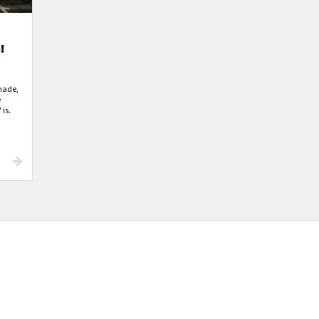
!
nade,
e
 is.