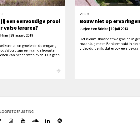
KEL
VIDEO
 jij een eenvoudige prooi
Bouw niet op ervaringen
r valse leraren?
Jurjen ten Brinke | 10 juli 2013
 Hinn | 28 maart 2019
Het is onmisbaar dat we groeien in ge
maar Jurjen ten Brinke maakt in dez
jbel kennen en groeien in de omgang
video duidelijk, dat er ook een 'gevaar'
ods Woord zijn een van de hoogste
teiten van het christenleven. Er is geen
excuses voor Bijbelse ongeletterdheid.
een christen zonder Bijbelkennis is als
mpala zonder oren – een
enlunch!
ELOOFSTOERUSTING