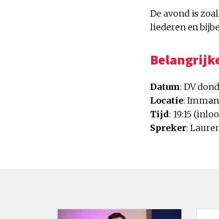
De avond is zoa
liederen en bijb
Belangrijke
Datum
: DV don
Locatie
: Imman
Tijd
: 19:15 (inlo
Spreker
: Laure