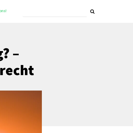
ons!
? –
recht