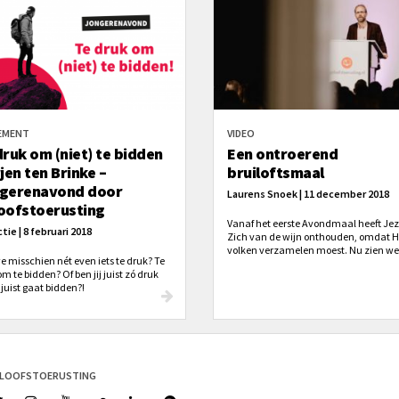
EMENT
VIDEO
druk om (niet) te bidden
Een ontroerend
jen ten Brinke –
bruiloftsmaal
gerenavond door
Laurens Snoek | 11 december 2018
oofstoerusting
Vanaf het eerste Avondmaal heeft Je
tie | 8 februari 2018
Zich van de wijn onthouden, omdat Hi
volken verzamelen moest. Nu zien we
e misschien nét even iets te druk? Te
grote moment: Hij ontmoet Zijn bruid
m te bidden? Of ben jij juist zó druk
heft met haar de beker der vreugde.
 juist gaat bidden?!
ELOOFSTOERUSTING