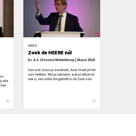
VIDEO
Zoek de HEERE nú!
Ds. A.S. (Steven) Middelkoop | 26 juni 2018
Van wat Jezus je aanbiedt, daar moet je het
van hebben. Wie je ook bent, wat je afkomst
zus
ook is, een ieder die gelooft in de Zoon van
j alle
God wordt door God gerechtvaardigd.
 het
 en