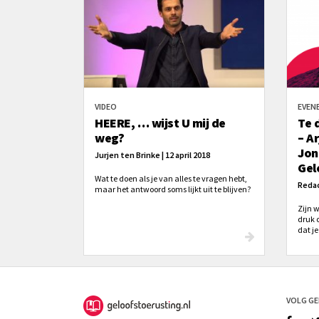
VIDEO
EVEN
HEERE, … wijst U mij de
Te 
weg?
– Ar
Jon
Jurjen ten Brinke | 12 april 2018
Gel
Wat te doen als je van alles te vragen hebt,
Redac
maar het antwoord soms lijkt uit te blijven?
Zijn w
druk o
dat je
VOLG G