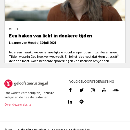
VIDEO
Een baken van licht in donkere tijden
Lisanne van Houdt | 30 juli 2021
Iedereen maakt wel eens moeilijke en donkere perioden in zijn leven mee.
Tijden waarin God heel ver weg voelt. En je het idee hebt dat Hem alles uit
de hand loopt. Goed bedoelde opmerkingen van mensen om je heen
kunnen op die momenten zelfs meer kwaad dan goed doen.
VOLG GELOOFSTOERUSTING
Om God te verheerlijken, Jezus te
volgen en de naaste te dienen.
Over deze website
© 2026 - Geloofstoerusting. Alle rechten voorbehouden.