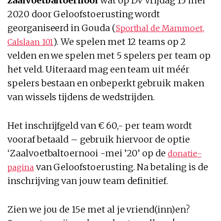
zaalvoetbaltoernooi
wat op DV vrijdag 15 mei
2020 door Geloofstoerusting wordt
georganiseerd in Gouda (
Sporthal de Mammoet,
). We spelen met 12 teams op 2
Calslaan 101
velden en we spelen met 5 spelers per team op
het veld. Uiteraard mag een team uit méér
spelers bestaan en onbeperkt gebruik maken
van wissels tijdens de wedstrijden.
Het inschrijfgeld van € 60,- per team wordt
vooraf betaald – gebruik hiervoor de optie
‘Zaalvoetbaltoernooi -mei ’20’ op de
donatie-
van Geloofstoerusting. Na betaling is de
pagina
inschrijving van jouw team definitief.
Zien we jou de 15e met al je vriend(inn)en?